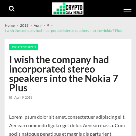
Skip
Skip
to
to
navigation
content
Home
2018
April
9
I wish the company had incorporated stereo speakers into the Nokia 7 Plus
UNCATEGORIZED
I wish the company had
incorporated stereo
speakers into the Nokia 7
Plus
April 9, 2018
Lorem ipsum dolor sit amet, consectetuer adipiscing elit.
Aenean commodo ligula eget dolor. Aenean massa. Cum
sociis natoque penatibus et magnis dis parturient