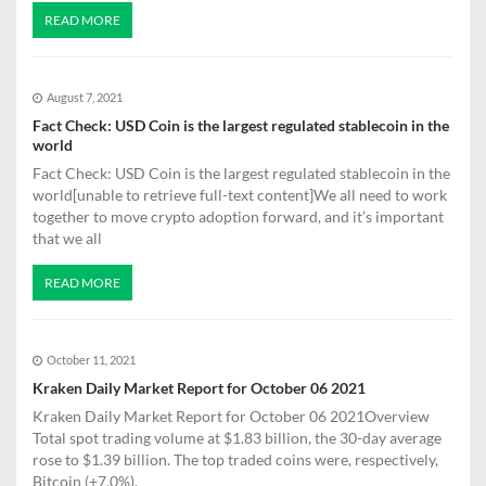
o
READ MORE
n
August 7, 2021
Fact Check: USD Coin is the largest regulated stablecoin in the
world
Fact Check: USD Coin is the largest regulated stablecoin in the
world[unable to retrieve full-text content]We all need to work
together to move crypto adoption forward, and it’s important
that we all
READ MORE
October 11, 2021
Kraken Daily Market Report for October 06 2021
Kraken Daily Market Report for October 06 2021Overview
Total spot trading volume at $1.83 billion, the 30-day average
rose to $1.39 billion. The top traded coins were, respectively,
Bitcoin (+7.0%),