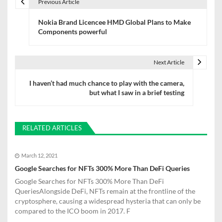
Previous Article
P
Nokia Brand Licencee HMD Global Plans to Make
o
Components powerful
s
t
Next Article
n
I haven’t had much chance to play with the camera,
but what I saw in a brief testing
a
v
RELATED ARTICLES
i
g
March 12, 2021
a
Google Searches for NFTs 300% More Than DeFi Queries
Google Searches for NFTs 300% More Than DeFi
t
QueriesAlongside DeFi, NFTs remain at the frontline of the
cryptosphere, causing a widespread hysteria that can only be
i
compared to the ICO boom in 2017. F