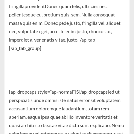
fringillaprovidentDonec quam felis, ultricies nec,
pellentesque eu, pretium quis, sem. Nulla consequat
massa quis enim. Donec pede justo, fringilla vel, aliquet
nec, vulputate eget, arcu. In enim justo, rhoncus ut,
imperdiet a, venenatis vitae, justo.[/ap_tab]
[/ap_tab_group]
[ap_dropcaps style=”ap-normal”]S[/ap_dropcaps]ed ut
perspiciatis unde omnis iste natus error sit voluptatem
accusantium doloremque laudantium, totam rem
aperiam, eaque ipsa quae ab illo inventore veritatis et
quasi architecto beatae vitae dicta sunt explicabo. Nemo
enim ipsam voluptatem quia voluptas sit aspernatur aut