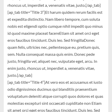
rhoncus ut, imperdiet a, venenatis vitae, justo.[/ap_tab]
[ap_tab title=”Title 3″]Et harum quidem rerum facilis est
et expedita distinctio. Nam libero tempore, cum soluta
nobis est eligendi optio cumque nihil impedit quo minus
id quod maxime placeat facereEtiam sit amet orci eget
eros faucibus tincidunt. Duis leo. Sed fringillaDonec
quam felis, ultricies nec, pellentesque eu, pretium quis,
sem. Nulla consequat massa quis enim. Donec pede
justo, fringilla vel, aliquet nec, vulputate eget, arcu. In
enim justo, rhoncus ut, imperdiet a, venenatis vitae,
justo.[/ap_tab]
[ap_tab title=”Title 4″]At vero eos et accusamus et iusto
odio dignissimos ducimus qui blanditiis praesentium
voluptatum deleniti atque corrupti quos dolores et quas
molestias excepturi sint occaecati cupiditate non Etiam
sit amet orci eget eros faucibus tincidunt. Duis leo. Sed